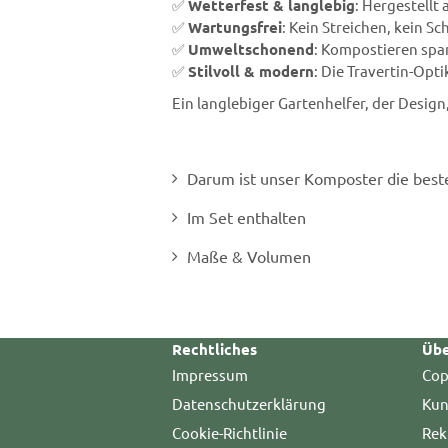
✅
Wetterfest & langlebig
: Hergestellt
✅
Wartungsfrei
: Kein Streichen, kein S
✅
Umweltschonend
: Kompostieren spar
✅
Stilvoll & modern
: Die Travertin-Opt
Ein langlebiger Gartenhelfer, der Design
Darum ist unser Komposter die best
Im Set enthalten
Maße & Volumen
Rechtliches
Übe
Impressum
Cop
Datenschutzerklärung
Kun
Cookie-Richtlinie
Rek