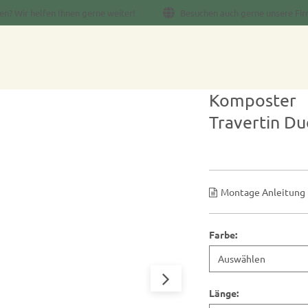
en? Wir helfen Ihnen gerne weiter!
Besuchen auch gerne unsere Fir
Komposter
Travertin Du
Montage Anleitung
Farbe
:
Länge
: