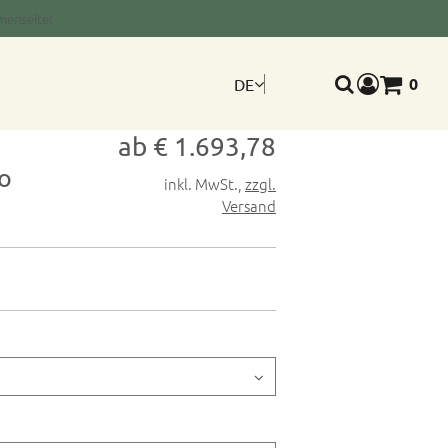
menseite!
0
DE
Warenkorb
Suche
ab € 1.693,78
o
inkl. MwSt.
,
zzgl.
Versand