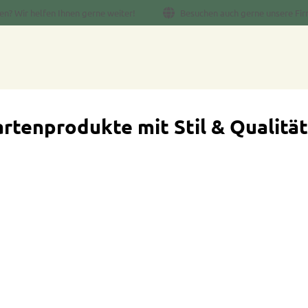
en? Wir helfen Ihnen gerne weiter!
Besuchen auch gerne unsere Fir
rtenprodukte mit Stil & Qualität
decken Sie Produkte, die begeistern“ Hi
Gartenprodukte für Ihr Zuhause.