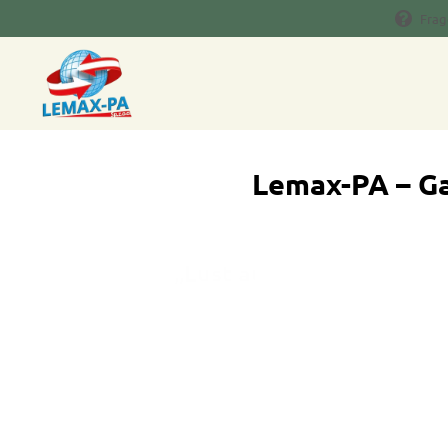
Frag
Lemax-PA – Ga
„Lust auf was Neues? Ent