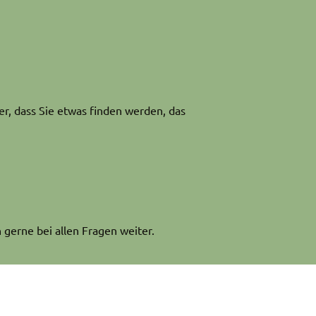
er, dass Sie etwas finden werden, das
 gerne bei allen Fragen weiter.