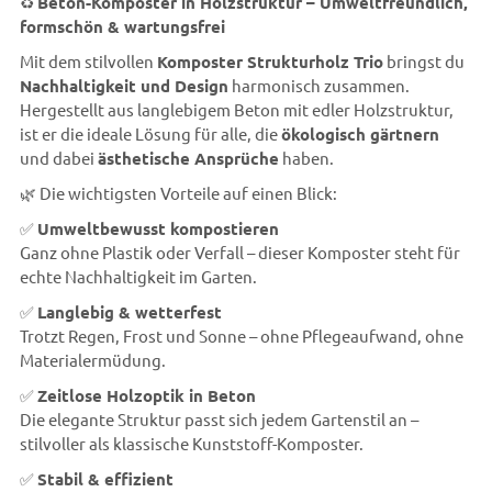
♻️
Beton-Komposter in Holzstruktur – Umweltfreundlich,
formschön & wartungsfrei
Mit dem stilvollen
Komposter Strukturholz Trio
bringst du
Nachhaltigkeit und Design
harmonisch zusammen.
Hergestellt aus langlebigem Beton mit edler Holzstruktur,
ist er die ideale Lösung für alle, die
ökologisch gärtnern
und dabei
ästhetische Ansprüche
haben.
🌿 Die wichtigsten Vorteile auf einen Blick:
✅
Umweltbewusst kompostieren
Ganz ohne Plastik oder Verfall – dieser Komposter steht für
echte Nachhaltigkeit im Garten.
✅
Langlebig & wetterfest
Trotzt Regen, Frost und Sonne – ohne Pflegeaufwand, ohne
Materialermüdung.
✅
Zeitlose Holzoptik in Beton
Die elegante Struktur passt sich jedem Gartenstil an –
stilvoller als klassische Kunststoff-Komposter.
✅
Stabil & effizient