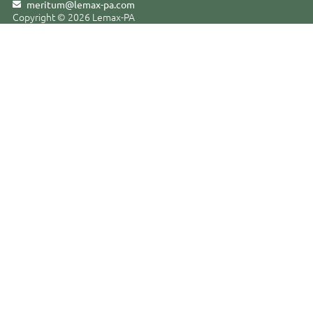
meritum@lemax-pa
.
com
Copyright © 2026 Lemax-PA