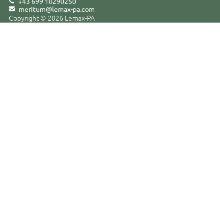
+43 699 10290250
meritum@lemax-pa
.
com
Copyright © 2026 Lemax-PA