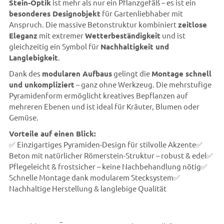
Stein-Optik
ist mehr als nur ein Pflanzgefäß – es ist ein
besonderes Designobjekt
für Gartenliebhaber mit
Anspruch. Die massive Betonstruktur kombiniert
zeitlose
Eleganz
mit extremer
Wetterbeständigkeit
und ist
gleichzeitig ein Symbol für
Nachhaltigkeit und
Langlebigkeit
.
Dank des
modularen Aufbaus
gelingt die
Montage schnell
und unkompliziert
– ganz ohne Werkzeug. Die mehrstufige
Pyramidenform ermöglicht kreatives Bepflanzen auf
mehreren Ebenen und ist ideal für Kräuter, Blumen oder
Gemüse.
Vorteile auf einen Blick:
✅ Einzigartiges Pyramiden-Design für stilvolle Akzente✅
Beton mit natürlicher Römerstein-Struktur – robust & edel✅
Pflegeleicht & frostsicher – keine Nachbehandlung nötig✅
Schnelle Montage dank modularem Stecksystem✅
Nachhaltige Herstellung & langlebige Qualität