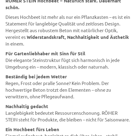
RÖMER STEIN Hochbeet – Natürlich stark. Dauerhaft
schön.
Dieses Hochbeet ist mehr als nur ein Pflanzkasten – es ist ein
Statement für langlebige Qualität und zeitloses Design.
Hergestellt aus robustem Beton mit natürlicher Optik,
vereint es
Widerstandskraft, Nachhaltigkeit und Ästhetik
in einem.
Für Gartenliebhaber mit Sinn für Stil
Die elegante Steinstruktur fügt sich harmonisch in jede
Umgebung ein – modern, klassisch oder naturnah.
Beständig bei jedem Wetter
Regen, Frost oder pralle Sonne? Kein Problem. Der
hochwertige Beton trotzt den Elementen – ohne zu
verwittern, ohne Pflegeaufwand.
Nachhaltig gedacht
Langlebigkeit bedeutet Ressourcenschonung. RÖMER
STEIN steht für Produkte, die bleiben – nicht für Saisonware.
Ein Hochbeet fürs Leben
Einmal aufgebaut, begleitet es dich über Jahre – stabil,