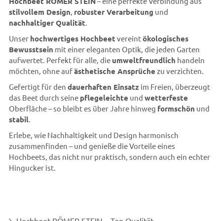
Hochbeet RÖMER STEIN
– eine perfekte Verbindung aus
stilvollem Design
,
robuster Verarbeitung
und
nachhaltiger Qualität
.
Unser
hochwertiges Hochbeet
vereint
ökologisches
Bewusstsein
mit einer eleganten Optik, die jeden Garten
aufwertet. Perfekt für alle, die
umweltfreundlich
handeln
möchten, ohne auf
ästhetische Ansprüche
zu verzichten.
Gefertigt für den
dauerhaften Einsatz
im Freien, überzeugt
das Beet durch seine
pflegeleichte
und
wetterfeste
Oberfläche – so bleibt es über Jahre hinweg
formschön
und
stabil
.
Erlebe, wie Nachhaltigkeit und Design harmonisch
zusammenfinden – und genieße die Vorteile eines
Hochbeets, das nicht nur praktisch, sondern auch ein echter
Hingucker ist.
Hochbeet RÖMER STEIN – Top Qualität