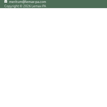
meritum@lemax-pa
.
com
Copyright © 2026 Lemax-PA