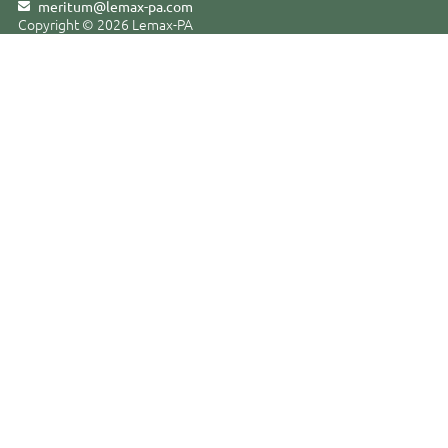
meritum@lemax-pa
.
com
Copyright © 2026 Lemax-PA