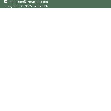
meritum@lemax-pa
.
com
Copyright © 2026 Lemax-PA