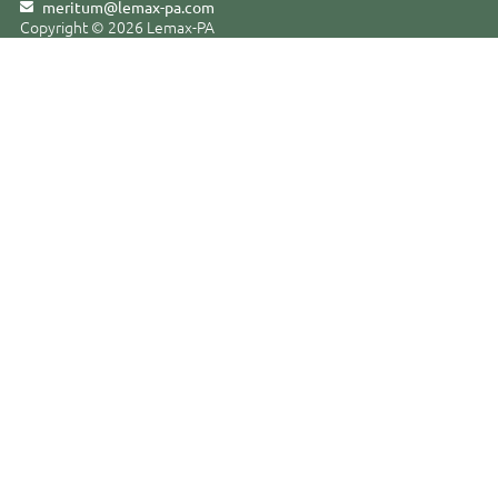
meritum@lemax-pa
.
com
Copyright © 2026 Lemax-PA