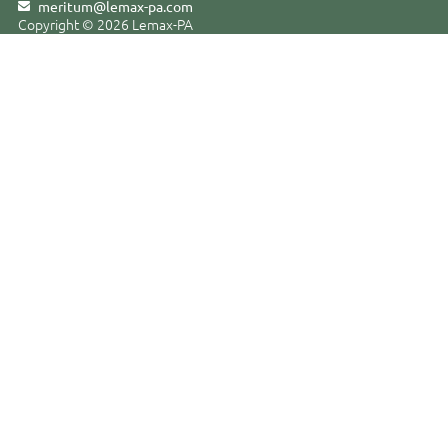
meritum@lemax-pa
.
com
Copyright © 2026 Lemax-PA