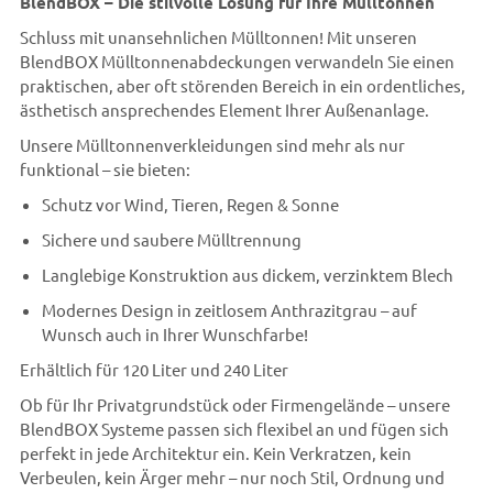
BlendBOX – Die stilvolle Lösung für Ihre Mülltonnen
Schluss mit unansehnlichen Mülltonnen! Mit unseren
BlendBOX Mülltonnenabdeckungen verwandeln Sie einen
praktischen, aber oft störenden Bereich in ein ordentliches,
ästhetisch ansprechendes Element Ihrer Außenanlage.
Unsere Mülltonnenverkleidungen sind mehr als nur
funktional – sie bieten:
Schutz vor Wind, Tieren, Regen & Sonne
Sichere und saubere Mülltrennung
Langlebige Konstruktion aus dickem, verzinktem Blech
Modernes Design in zeitlosem Anthrazitgrau – auf
Wunsch auch in Ihrer Wunschfarbe!
Erhältlich für 120 Liter und 240 Liter
Ob für Ihr Privatgrundstück oder Firmengelände – unsere
BlendBOX Systeme passen sich flexibel an und fügen sich
perfekt in jede Architektur ein. Kein Verkratzen, kein
Verbeulen, kein Ärger mehr – nur noch Stil, Ordnung und