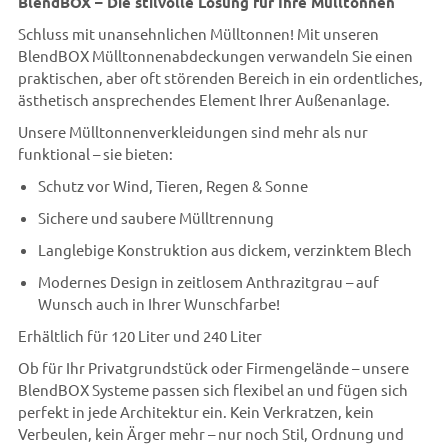
BlendBOX – Die stilvolle Lösung für Ihre Mülltonnen
Schluss mit unansehnlichen Mülltonnen! Mit unseren
BlendBOX Mülltonnenabdeckungen verwandeln Sie einen
praktischen, aber oft störenden Bereich in ein ordentliches,
ästhetisch ansprechendes Element Ihrer Außenanlage.
Unsere Mülltonnenverkleidungen sind mehr als nur
funktional – sie bieten:
Schutz vor Wind, Tieren, Regen & Sonne
Sichere und saubere Mülltrennung
Langlebige Konstruktion aus dickem, verzinktem Blech
Modernes Design in zeitlosem Anthrazitgrau – auf
Wunsch auch in Ihrer Wunschfarbe!
Erhältlich für 120 Liter und 240 Liter
Ob für Ihr Privatgrundstück oder Firmengelände – unsere
BlendBOX Systeme passen sich flexibel an und fügen sich
perfekt in jede Architektur ein. Kein Verkratzen, kein
Verbeulen, kein Ärger mehr – nur noch Stil, Ordnung und