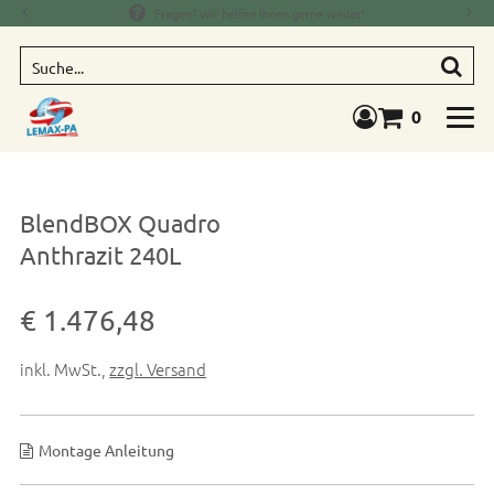
Fragen? Wir helfen Ihnen gerne weiter!
Suche
0
Warenkorb anze
BlendBOX Quadro
Anthrazit 240L
Verkaufspreis: € 1.476,48
€ 1.476,48
inkl. MwSt.
,
zzgl. Versand
Montage Anleitung