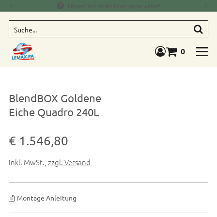
Fragen? Wir helfen Ihnen gerne weiter!
Suche
0
Warenkorb anze
BlendBOX Goldene
Eiche Quadro 240L
Verkaufspreis: € 1.546,80
€ 1.546,80
inkl. MwSt.
,
zzgl. Versand
Montage Anleitung