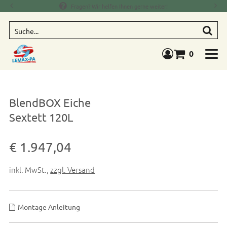
Fragen? Wir helfen Ihnen gerne weiter!
Suche
0
Warenkorb anze
BlendBOX Eiche
Sextett 120L
Verkaufspreis: € 1.947,04
€ 1.947,04
inkl. MwSt.
,
zzgl. Versand
Montage Anleitung