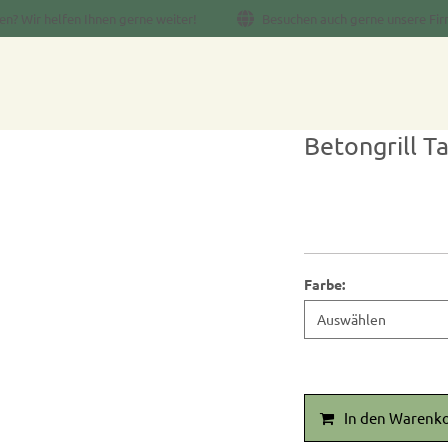
en? Wir helfen Ihnen gerne weiter!
Besuchen auch gerne unsere Fir
Betongrill T
Farbe
:
In den Warenk