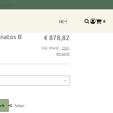
menseite!
0
DE
Warenkorb
Suche
anatos B
Verkaufspreis: € 878,8
€ 878,82
inkl. MwSt.
,
zzgl.
Versand
orb
Teilen